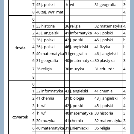
7.
45
j. polski
h
wf
31
geografia
36
rel
8.
40
zaj. wyr. mat
43
fak
0.
1.
33
historia
36
religia
32
matematyka
42
j. 
2.
43
j. angielski
41
informatyka
45
j. polski
42
j. 
3.
36
j. polski
42
j. polski
45
j. polski
h
wf
4.
36
j. polski
46
j. angielski
41
fizyka
h
wf
środa
5.
40
matematyka
31
geografia
46
j. angielski
41
fiz
6.
31
geografia
40
jmatematyka
30
plastyka
32
ma
k. j
7.
36
religia
30
muzyka
31
edu. zdr.
45
8.
0.
1.
32
informatyka
43
j. angielski
41
chemia
42
ma
2.
41
chemia
31
biologia
43
j. angielski
46
j. 
3.
h
wf
42
j. polski
45
j. polski
41
ch
4.
h
wf
40
matematyka
33
historia
31
j. 
czwartek
5.
30
muzyka
41
chemia
32
matematyka
33
his
6.
40
matematyka
31
j.niemiecki
36
religia
42
j.p