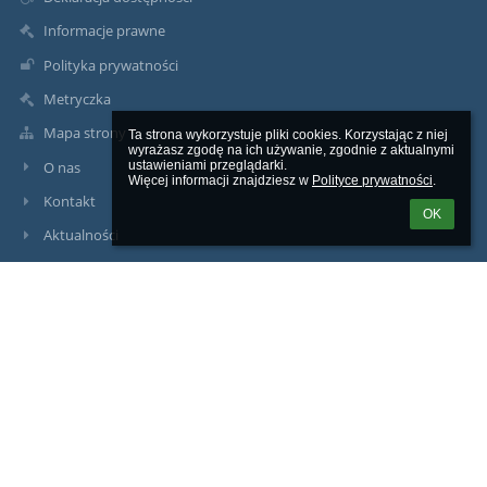
Informacje prawne
Polityka prywatności
Metryczka
Mapa strony
Ta strona wykorzystuje pliki cookies. Korzystając z niej 
wyrażasz zgodę na ich używanie, zgodnie z aktualnymi 
O nas
ustawieniami przeglądarki.

Więcej informacji znajdziesz w 
Polityce prywatności
.
Kontakt
OK
Aktualności
Kontakty
Szkoła Podstawowa im. Ludwiki Wawrzyńskiej w Witoszowie
Dolnym
sekretariat@spwitoszow.pl
74-853-88-29
Witoszów Dolny 59-60, 58-100 Świdnica, dolnośląskie
Poland