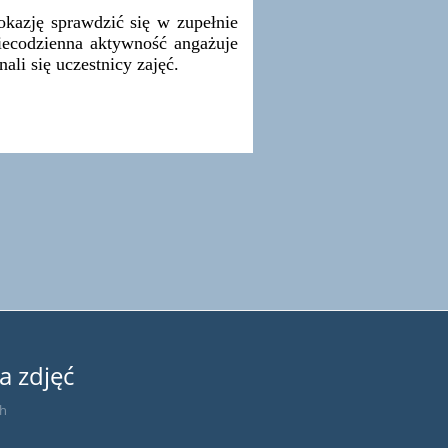
zję sprawdzić się w zupełnie
iecodzienna aktywność angażuje
li się uczestnicy zajęć.
a zdjęć
ch