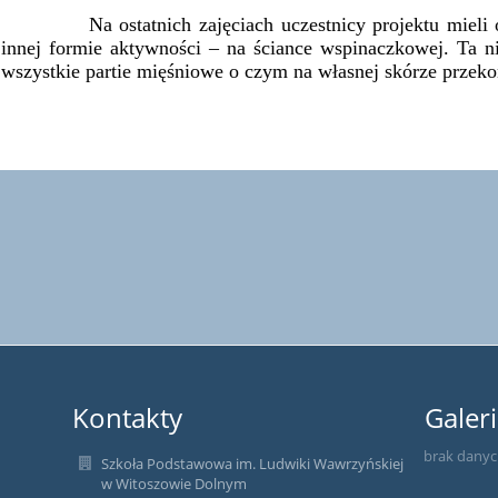
Na ostatnich zajęciach uczestnicy projektu mieli oka
innej formie aktywności – na ściance wspinaczkowej. Ta n
wszystkie partie mięśniowe o czym na własnej skórze przekona
Kontakty
Galeri
brak dany
Szkoła Podstawowa im. Ludwiki Wawrzyńskiej
w Witoszowie Dolnym