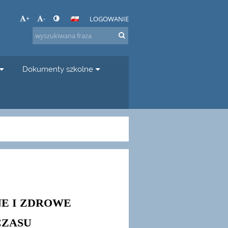
+
-
LOGOWANIE
Dokumenty szkolne
NE I ZDROWE
CZASU