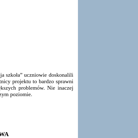
zkoła” uczniowie doskonalili
tnicy projektu to bardzo sprawni
ększych problemów. Nie inaczej
szym poziomie.
OWA