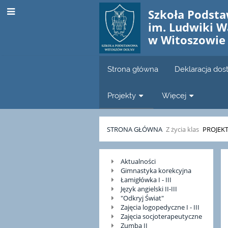
Szkoła Podst
im. Ludwiki W
w Witoszowie
Strona główna
Deklaracja dos
Projekty
Więcej
STRONA GŁÓWNA
Z życia klas
PROJEK
Projekt
Aktualności
Gimnastyka korekcyjna
"Moja
Łamigłówka I - III
Język angielski II-III
szkoła"
"Odkryj Świat"
Zajęcia logopedyczne I - III
Zajęcia socjoterapeutyczne
Zumba II