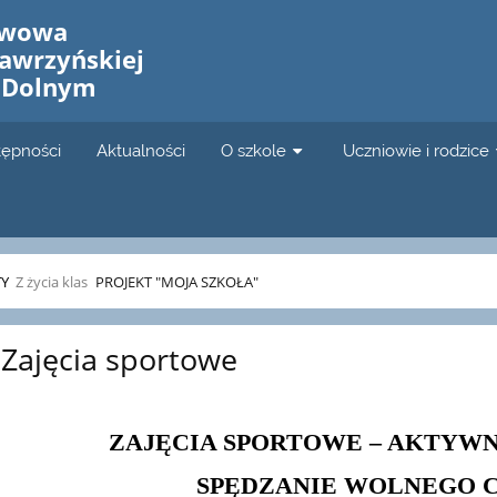
awowa
awrzyńskiej
 Dolnym
tępności
Aktualności
O szkole
Uczniowie i rodzice
TY
Z życia klas
PROJEKT "MOJA SZKOŁA"
Zajęcia sportowe
ZAJĘCIA SPORTOWE – AKTYW
SPĘDZANIE WOLNEGO 