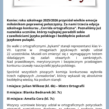
Koniec roku szkolnego 2025/2026 przyniósł wielkie emocje
miłośnikom poprawnej polszczyzny. Za nami trzecia edycja
szkolnego konkursu „Corrida ortograficzna”. Poznaliśmy już
nazwiska uczniów, którzy najlepiej poradzili sobie
z zawiłościami języka polskiego i bezbłędnie pokonali
językowe pułapki.
Do walki z ortograficznymi „bykami” stanęli reprezentanci klas V–
VII. Łącznie w zmaganiach językowych wzięło udział
22 uczestników. Musieli oni zmierzyć się z wymagającym testem
składającym się zadań otwartych i zamkniętych.
Nad prawidłowym, merytorycznym i bezpiecznym przebiegiem
konkursu czuwały nauczycielki języka polskiego.
Spośród wszystkich piszących komisja konkursowa wyłoniła
trzech najlepszych „toreadorów”, którzy wykazali się absolutnie
bezbłędną wiedzą. Na podium stanęli:
I miejsce:
Julian Wilkosz (kl. 6b) – Mistrz Ortografii
II miejsce:
Blanka Bednarek (kl. 7c)
III miejsce:
Amelia Cora (kl. 7c)
Wszyscy uczniowie biorący udział w ortograficznych potyczkach
otrzymali pamiątkowe dyplomy za odwagę i podjęcie tego