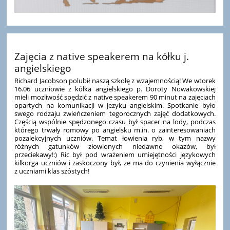
Zajęcia z native speakerem na kółku j.
angielskiego
Richard Jacobson polubił naszą szkołę z wzajemnością! We wtorek
16.06 uczniowie z kółka angielskiego p. Doroty Nowakowskiej
mieli mozliwość spędzić z native speakerem 90 minut na zajęciach
opartych na komunikacji w jezyku angielskim. Spotkanie było
swego rodzaju zwieńczeniem tegorocznych zajęć dodatkowych.
Częścią wspólnie spędzonego czasu był spacer na lody, podczas
którego trwały romowy po angielsku m.in. o zainteresowaniach
pozalekcyjnych uczniów. Temat łowienia ryb, w tym nazwy
różnych gatunków złowionych niedawno okazów, był
przeciekawy!:) Ric był pod wrażeniem umiejętności językowych
kilkorga uczniów i zaskoczony był, że ma do czynienia wyłącznie
z uczniami klas szóstych!