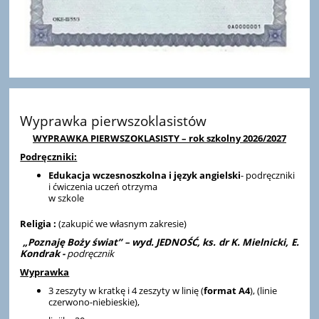
Wyprawka pierwszoklasistów
WYPRAWKA PIERWSZOKLASISTY – rok szkolny 2026/2027
Podręczniki:
Edukacja wczesnoszkolna i język angielski
- podręczniki
i ćwiczenia uczeń otrzyma
w szkole
Religia :
(zakupić we własnym zakresie)
„Poznaję Boży świat” – wyd. JEDNOŚĆ, ks. dr K. Mielnicki, E.
Kondrak -
podręcznik
Wyprawka
3 zeszyty w kratkę i 4 zeszyty w linię (
format A4
), (linie
czerwono-niebieskie),