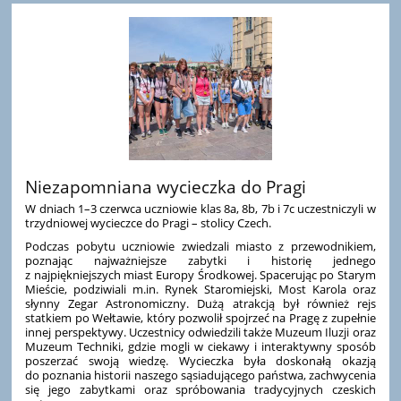
Niezapomniana wycieczka do Pragi
W dniach 1–3 czerwca uczniowie klas 8a, 8b, 7b i 7c uczestniczyli w
trzydniowej wycieczce do Pragi – stolicy Czech.
Podczas pobytu uczniowie zwiedzali miasto z przewodnikiem,
poznając najważniejsze zabytki i historię jednego
z najpiękniejszych miast Europy Środkowej. Spacerując po Starym
Mieście, podziwiali m.in. Rynek Staromiejski, Most Karola oraz
słynny Zegar Astronomiczny. Dużą atrakcją był również rejs
statkiem po Wełtawie, który pozwolił spojrzeć na Pragę z zupełnie
innej perspektywy. Uczestnicy odwiedzili także Muzeum Iluzji oraz
Muzeum Techniki, gdzie mogli w ciekawy i interaktywny sposób
poszerzać swoją wiedzę. Wycieczka była doskonałą okazją
do poznania historii naszego sąsiadującego państwa, zachwycenia
się jego zabytkami oraz spróbowania tradycyjnych czeskich