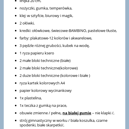
linijka 20 cm,
nożyczki, gumka, temperówka,
klej: w sztyfcie, biurowy i magik,
2 ołówki,
kredki: ołówkowe, świecowe-BAMBINO, pastelowe tłuste,
farby: plakatowe-12 kolorów i akwarelowe,
3 pędzle różnej grubości, kubek na wodę,
1 ryza papieru ksero
2 małe bloki techniczne (białe)
2 małe bloki techniczne(kolorowe)
2 duże bloki techniczne (kolorowe i białe )
ryza kartek kolorowych A4
papier kolorowy wycinankowy
1x plastelina,
1x teczka z gumką na prace,
obuwie zmienne / pełne
,
na białej gumie
– nie klapki /,
strój gimnastyczny w worku / biała koszulka, czarne
spodenki, białe skarpetki/,