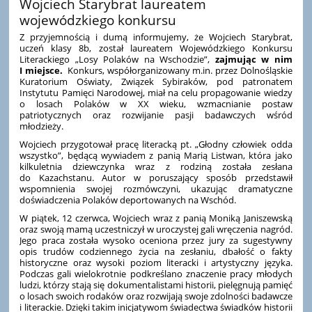
Wojciech Starybrat laureatem
wojewódzkiego konkursu
Z przyjemnością i dumą informujemy, że Wojciech Starybrat,
uczeń klasy 8b, został laureatem Wojewódzkiego Konkursu
Literackiego „Losy Polaków na Wschodzie”,
zajmując w nim
I miejsce.
Konkurs, współorganizowany m.in. przez Dolnośląskie
Kuratorium Oświaty, Związek Sybiraków, pod patronatem
Instytutu Pamięci Narodowej, miał na celu propagowanie wiedzy
o losach Polaków w XX wieku, wzmacnianie postaw
patriotycznych oraz rozwijanie pasji badawczych wśród
młodzieży.
Wojciech przygotował pracę literacką pt. „Głodny człowiek odda
wszystko”, będącą wywiadem z panią Marią Listwan, która jako
kilkuletnia dziewczynka wraz z rodziną została zesłana
do Kazachstanu. Autor w poruszający sposób przedstawił
wspomnienia swojej rozmówczyni, ukazując dramatyczne
doświadczenia Polaków deportowanych na Wschód.
W piątek, 12 czerwca, Wojciech wraz z panią Moniką Janiszewską
oraz swoją mamą uczestniczył w uroczystej gali wręczenia nagród.
Jego praca została wysoko oceniona przez jury za sugestywny
opis trudów codziennego życia na zesłaniu, dbałość o fakty
historyczne oraz wysoki poziom literacki i artystyczny języka.
Podczas gali wielokrotnie podkreślano znaczenie pracy młodych
ludzi, którzy stają się dokumentalistami historii, pielęgnują pamięć
o losach swoich rodaków oraz rozwijają swoje zdolności badawcze
i literackie. Dzięki takim inicjatywom świadectwa świadków historii