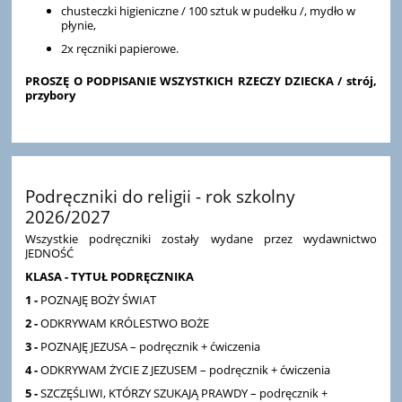
chusteczki higieniczne / 100 sztuk w pudełku /, mydło w
płynie,
2x ręczniki papierowe.
PROSZĘ O PODPISANIE WSZYSTKICH RZECZY DZIECKA / strój,
przybory
Podręczniki do religii - rok szkolny
2026/2027
Wszystkie podręczniki zostały wydane przez wydawnictwo
JEDNOŚĆ
KLASA - TYTUŁ PODRĘCZNIKA
1 -
POZNAJĘ BOŻY ŚWIAT
2 -
ODKRYWAM KRÓLESTWO BOŻE
3 -
POZNAJĘ JEZUSA – podręcznik + ćwiczenia
4 -
ODKRYWAM ŻYCIE Z JEZUSEM – podręcznik + ćwiczenia
5 -
SZCZĘŚLIWI, KTÓRZY SZUKAJĄ PRAWDY – podręcznik +