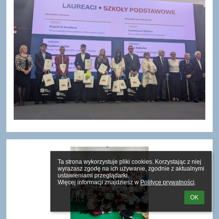
Ta strona wykorzystuje pliki cookies. Korzystając z niej 
wyrażasz zgodę na ich używanie, zgodnie z aktualnymi 
ustawieniami przeglądarki.

Więcej informacji znajdziesz w 
Polityce prywatności
.
OK