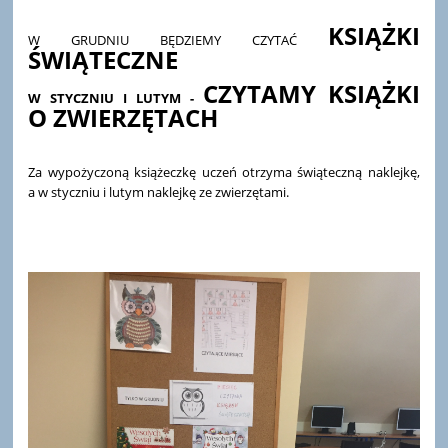
KSIĄŻKI
W GRUDNIU BĘDZIEMY CZYTAĆ
ŚWIĄTECZNE
CZYTAMY KSIĄŻKI
W STYCZNIU I LUTYM
-
O ZWIERZĘTACH
Za wypożyczoną książeczkę uczeń otrzyma świąteczną naklejkę,
a w styczniu i lutym naklejkę ze zwierzętami.