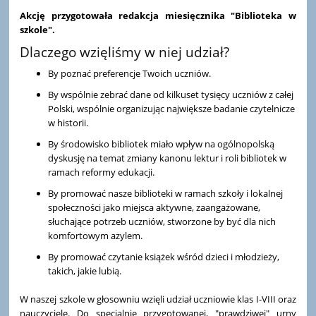
Akcję przygotowała redakcja miesięcznika "Biblioteka w
szkole".
Dlaczego wzięliśmy w niej udział?
By poznać preferencje Twoich uczniów.
By wspólnie zebrać dane od kilkuset tysięcy uczniów z całej
Polski, wspólnie organizując największe badanie czytelnicze
w historii.
By środowisko bibliotek miało wpływ na ogólnopolską
dyskusję na temat zmiany kanonu lektur i roli bibliotek w
ramach reformy edukacji.
By promować nasze biblioteki w ramach szkoły i lokalnej
społeczności jako miejsca aktywne, zaangażowane,
słuchające potrzeb uczniów, stworzone by być dla nich
komfortowym azylem.
By promować czytanie książek wśród dzieci i młodzieży,
takich, jakie lubią.
W naszej szkole w głosowniu wzięli udział uczniowie klas I-VIII oraz
nauczyciele. Do specjalnie przygotowanej, "prawdziwej" urny