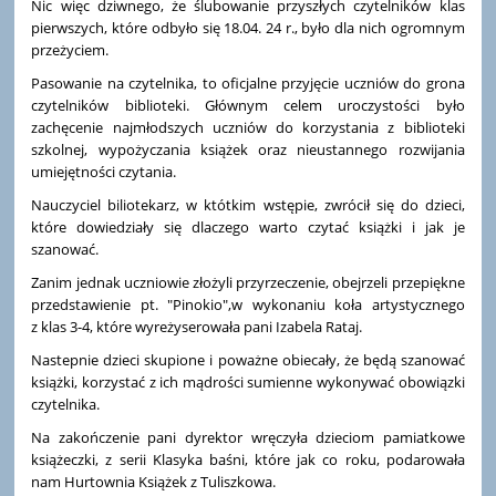
Nic więc dziwnego, że ślubowanie przyszłych czytelników klas
pierwszych, które odbyło się 18.04. 24 r., było dla nich ogromnym
przeżyciem.
Pasowanie na czytelnika, to oficjalne przyjęcie uczniów do grona
czytelników biblioteki. Głównym celem uroczystości było
zachęcenie najmłodszych uczniów do korzystania z biblioteki
szkolnej, wypożyczania książek oraz nieustannego rozwijania
umiejętności czytania.
Nauczyciel biliotekarz, w któtkim wstępie, zwrócił się do dzieci,
które dowiedziały się dlaczego warto czytać książki i jak je
szanować.
Zanim jednak uczniowie złożyli przyrzeczenie, obejrzeli przepiękne
przedstawienie pt. "Pinokio",w wykonaniu koła artystycznego
z klas 3-4, które wyreżyserowała pani Izabela Rataj.
Nastepnie dzieci skupione i poważne obiecały, że będą szanować
książki, korzystać z ich mądrości sumienne wykonywać obowiązki
czytelnika.
Na zakończenie pani dyrektor wręczyła dzieciom pamiatkowe
książeczki, z serii Klasyka baśni, które jak co roku, podarowała
nam Hurtownia Książek z Tuliszkowa.