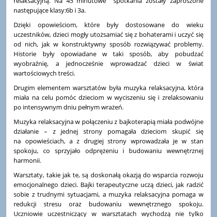
relaksacyjną. Na 45 minutowe spotkania zostały zaproszone
następujące klasy:6b i 3a.
Dzięki opowieściom, które były dostosowane do wieku
uczestników, dzieci mogły utożsamiać się z bohaterami i uczyć się
od nich, jak w konstruktywny sposób rozwiązywać problemy.
Historie były opowiadane w taki sposób, aby pobudzać
wyobraźnię, a jednocześnie wprowadzać dzieci w świat
wartościowych treści.
Drugim elementem warsztatów była muzyka relaksacyjna, która
miała na celu pomóc dzieciom w wyciszeniu się i zrelaksowaniu
po intensywnym dniu pełnym wrażeń.
Muzyka relaksacyjna w połączeniu z bajkoterapią miała podwójne
działanie – z jednej strony pomagała dzieciom skupić się
na opowieściach, a z drugiej strony wprowadzała je w stan
spokoju, co sprzyjało odprężeniu i budowaniu wewnętrznej
harmonii.
Warsztaty, takie jak te, są doskonałą okazją do wsparcia rozwoju
emocjonalnego dzieci. Bajki terapeutyczne uczą dzieci, jak radzić
sobie z trudnymi sytuacjami, a muzyka relaksacyjna pomaga w
redukcji stresu oraz budowaniu wewnętrznego spokoju.
Uczniowie uczestniczący w warsztatach wychodzą nie tylko