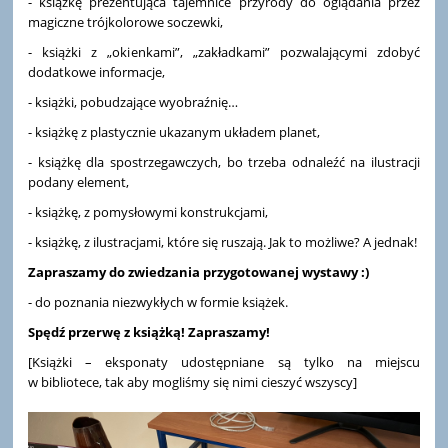
- książkę prezentująca tajemnice przyrody do oglądania przez
magiczne trójkolorowe soczewki,
- książki z „okienkami”, „zakładkami” pozwalającymi zdobyć
dodatkowe informacje,
- książki, pobudzające wyobraźnię…
- książkę z plastycznie ukazanym układem planet,
- książkę dla spostrzegawczych, bo trzeba odnaleźć na ilustracji
podany element,
- książkę, z pomysłowymi konstrukcjami,
- książkę, z ilustracjami, które się ruszają. Jak to możliwe? A jednak!
Zapraszamy do zwiedzania przygotowanej wystawy :)
- do poznania niezwykłych w formie książek.
Spędź przerwę z książką! Zapraszamy!
[Książki – eksponaty udostępniane są tylko na miejscu
w bibliotece, tak aby mogliśmy się nimi cieszyć wszyscy]