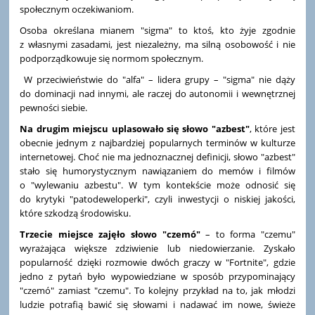
społecznym oczekiwaniom.
Osoba określana mianem "sigma" to ktoś, kto żyje zgodnie
z własnymi zasadami, jest niezależny, ma silną osobowość i nie
podporządkowuje się normom społecznym.
W przeciwieństwie do "alfa" – lidera grupy – "sigma" nie dąży
do dominacji nad innymi, ale raczej do autonomii i wewnętrznej
pewności siebie.
Na drugim miejscu uplasowało się słowo "azbest"
, które jest
obecnie jednym z najbardziej popularnych terminów w kulturze
internetowej. Choć nie ma jednoznacznej definicji, słowo "azbest"
stało się humorystycznym nawiązaniem do memów i filmów
o "wylewaniu azbestu". W tym kontekście może odnosić się
do krytyki "patodeweloperki", czyli inwestycji o niskiej jakości,
które szkodzą środowisku.
Trzecie miejsce zajęło słowo "czemó"
– to forma "czemu"
wyrażająca większe zdziwienie lub niedowierzanie. Zyskało
popularność dzięki rozmowie dwóch graczy w "Fortnite", gdzie
jedno z pytań było wypowiedziane w sposób przypominający
"czemó" zamiast "czemu". To kolejny przykład na to, jak młodzi
ludzie potrafią bawić się słowami i nadawać im nowe, świeże